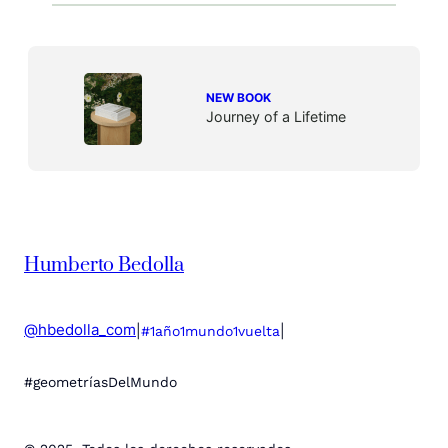
NEW BOOK
Journey of a Lifetime
Humberto Bedolla
@hbedolla_com
|
|
#1año1mundo1vuelta
#geometríasDelMundo