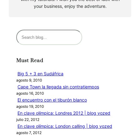
your business, enjoy the adventure.
B
u
s
c
Must Read
a
r
Big 5 + 3 en Sudáfrica
agosto 9, 2010
Cape Town la llegada sin contratiempos
agosto 16, 2010
El encuentro con el tiburón blanco
agosto 19, 2010
En clave olímpica: Londres 2012 | blog vozed
julio 22, 2012
En clave olímpica: London calling | blog vozed
agosto 7, 2012