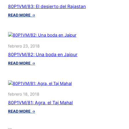
la
80P1VM/83: El desierto del Rajastan
Feria
del
:
READ MORE
→
desierto
80P1VM/83:
El
desierto
del
Rajastan
febrero 23, 2018
80P1VM/82: Una boda en Jaipur
:
READ MORE
→
80P1VM/82:
Una
boda
en
Jaipur
febrero 18, 2018
80P1VM/81: Agra, el Taj Mahal
:
READ MORE
→
80P1VM/81:
Agra,
el