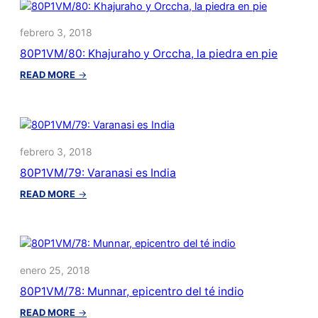
Taj
Mahal
febrero 3, 2018
80P1VM/80: Khajuraho y Orccha, la piedra en pie
:
READ MORE
→
80P1VM/80:
Khajuraho
y
Orccha,
la
febrero 3, 2018
piedra
80P1VM/79: Varanasi es India
en
pie
:
READ MORE
→
80P1VM/79:
Varanasi
es
India
enero 25, 2018
80P1VM/78: Munnar, epicentro del té indio
:
READ MORE
→