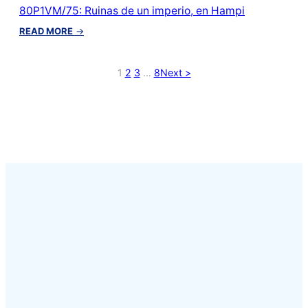
80P1VM/75: Ruinas de un imperio, en Hampi
:
READ MORE
→
80P1VM/75:
Ruinas
de
1
2
3
…
8
Next >
un
imperio,
en
Hampi