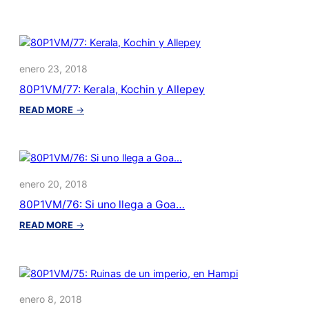
80P1VM/78:
Munnar,
epicentro
del
té
enero 23, 2018
indio
80P1VM/77: Kerala, Kochin y Allepey
:
READ MORE
→
80P1VM/77:
Kerala,
Kochin
y
Allepey
enero 20, 2018
80P1VM/76: Si uno llega a Goa…
:
READ MORE
→
80P1VM/76:
Si
uno
llega
a
enero 8, 2018
Goa…