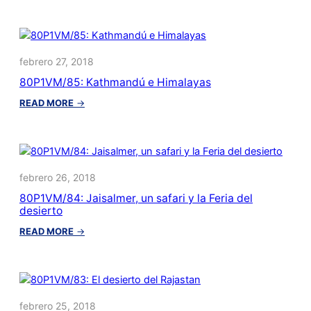
Oficialmente,
este
blog
acaba
febrero 27, 2018
80P1VM/85: Kathmandú e Himalayas
:
READ MORE
→
80P1VM/85:
Kathmandú
e
Himalayas
febrero 26, 2018
80P1VM/84: Jaisalmer, un safari y la Feria del
desierto
:
READ MORE
→
80P1VM/84:
Jaisalmer,
un
safari
y
febrero 25, 2018