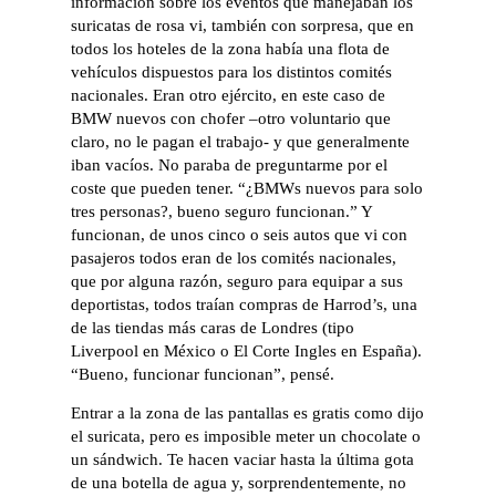
información sobre los eventos que manejaban los
suricatas de rosa vi, también con sorpresa, que en
todos los hoteles de la zona había una flota de
vehículos dispuestos para los distintos comités
nacionales. Eran otro ejército, en este caso de
BMW nuevos con chofer –otro voluntario que
claro, no le pagan el trabajo- y que generalmente
iban vacíos. No paraba de preguntarme por el
coste que pueden tener. “¿BMWs nuevos para solo
tres personas?, bueno seguro funcionan.” Y
funcionan, de unos cinco o seis autos que vi con
pasajeros todos eran de los comités nacionales,
que por alguna razón, seguro para equipar a sus
deportistas, todos traían compras de Harrod’s, una
de las tiendas más caras de Londres (tipo
Liverpool en México o El Corte Ingles en España).
“Bueno, funcionar funcionan”, pensé.
Entrar a la zona de las pantallas es gratis como dijo
el suricata, pero es imposible meter un chocolate o
un sándwich. Te hacen vaciar hasta la última gota
de una botella de agua y, sorprendentemente, no