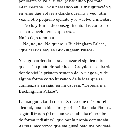
populares salvo el fútbol (distribuido por todo
Gran Bretaña). Voy pensando en la inauguración y
en tener que volver a donde duermo y veo, otra
vez, a otro pequeño ejercito y lo vuelvo a intentar:
— No hay forma de conseguir entradas como no
sea en la web pero si quieres…
No lo dejo terminar.
—No, no, no. No quiero ir Buckingham Palace,
¿que carajos hay en Buckingham Palace?
Y salgo corriendo para alcanzar el siguiente tren
que está a punto de salir hacia Croydon ―el barrio
donde viví la primera semana de lo juegos-, y de
alguna forma corro huyendo de la idea que se
comienza a arraigar en mi cabeza: “Debería ir a
Buckingham Palace”.
La inauguración la disfruté, creo que más por el
alcohol, una bebida “muy british” llamada Pimms,
según Ricardo (él mismo se cambiaba el nombre
de forma indistinta), que por la propia ceremonia.
Al final reconozco que me gustó pero me olvidaré