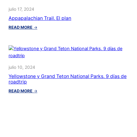
trás
julio 17, 2024
Appapalachian Trail. El plan
:
READ MORE
→
Appapalachian
Trail.
El
plan
julio 10, 2024
Yellowstone y Grand Teton National Parks. 9 días de
roadtrip
:
READ MORE
→
Yellowstone
y
Grand
Teton
National
Parks.
9