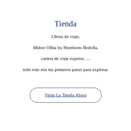
días
de
roadtrip
Tienda
Libros de viaje,
Midori Ollita by Humberto Bedolla,
cartera de viaje express, …
todo esto son tus primeros pasos para explorar.
Visita La Tienda Ahora