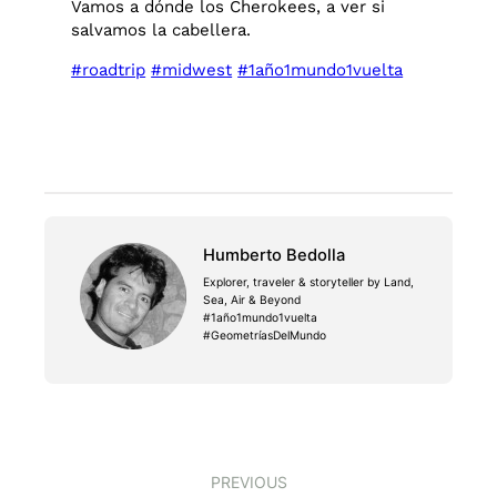
Vamos a dónde los Cherokees, a ver si
salvamos la cabellera.
#roadtrip
#midwest
#1año1mundo1vuelta
Humberto Bedolla
Explorer, traveler & storyteller by Land,
Sea, Air & Beyond
#1año1mundo1vuelta
#GeometríasDelMundo
PREVIOUS