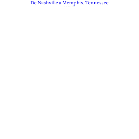
De Nashville a Memphis, Tennessee
NEXT
Talehquah, capital de la Nación Cherokee
Deja una respuesta
Tu dirección de correo electrónico no será
publicada.
Los campos obligatorios están marcados
con
*
Comentario
*