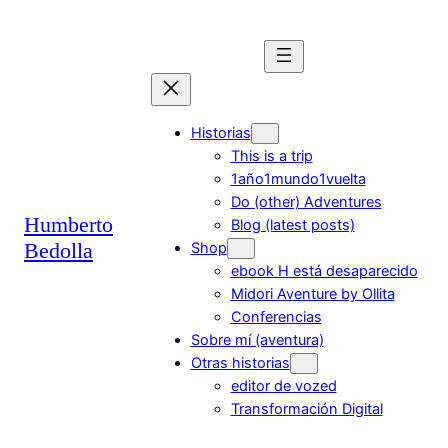
Saltar
al
contenido
Historias
This is a trip
1año1mundo1vuelta
Do (other) Adventures
Humberto
Blog (latest posts)
Bedolla
Shop
ebook H está desaparecido
Midori Aventure by Ollita
Conferencias
Sobre mí (aventura)
Otras historias
editor de vozed
Transformación Digital