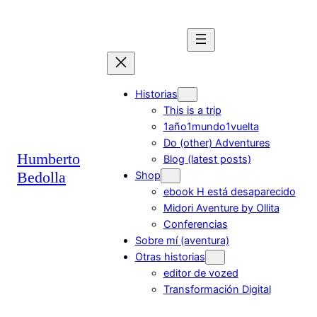
Saltar
al
contenido
Historias
This is a trip
1año1mundo1vuelta
Do (other) Adventures
Humberto
Blog (latest posts)
Bedolla
Shop
ebook H está desaparecido
Midori Aventure by Ollita
Conferencias
Sobre mí (aventura)
Otras historias
editor de vozed
Transformación Digital