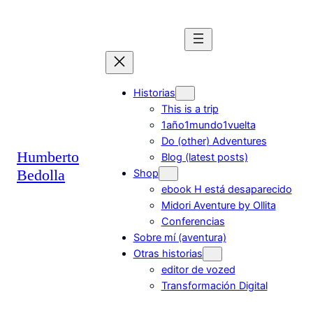
Saltar
al
contenido
Historias
This is a trip
1año1mundo1vuelta
Do (other) Adventures
Humberto
Blog (latest posts)
Bedolla
Shop
ebook H está desaparecido
Midori Aventure by Ollita
Conferencias
Sobre mí (aventura)
Otras historias
editor de vozed
Transformación Digital