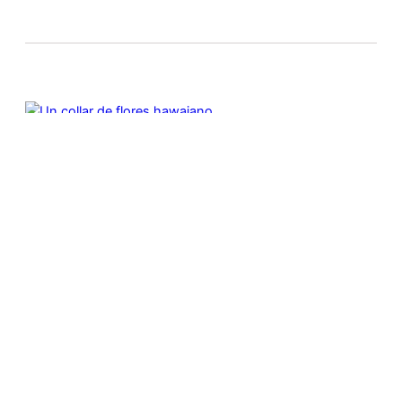
THIS IS A TRIP
Un collar de flores hawaiano