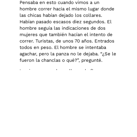
Pensaba en esto cuando vimos a un
hombre correr hacia el mismo lugar donde
las chicas habían dejado los collares.
Habían pasado escasos diez segundos. El
hombre seguía las indicaciones de dos
mujeres que también hacían el intento de
correr. Turistas, de unos 70 años. Entrados
todos en peso. El hombre se intentaba
agachar, pero la panza no le dejaba. “¿Se le
fueron la chanclas o qué?”, pregunté.
Lo vimos sacar dos collares de flores.
“Mira que lindos”, parecía que se decían
unos a otros. El hombre le puso uno a cada
una, mientras las chicas del ritual seguían
de espaldas al mar, contentísimas,
abrazándose, sin saber que sus collares ya
no estaban en el agua. En algún momento
nos miraron. Les hicimos señas: “mirar
para allá, los collares”. Sonrieron. Yo les
hice la señala del surf. Desde nuestro lugar
vimos partir al dueto, luego al trío, con dos