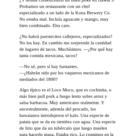
¿Y donde comencemos un buen poke en Hawai’i?
Probamos un restaurante con un chef
especializado a un lado de la Kona Brewery Co.
No estaba mal. Incluía aguacate y mango, muy
bien combinado. Elra caro.
¿No habrá puestecitos callejeros, especializados?
No los hay. En cambio me sorprende la cantidad
de lugares de tacos. Muchísimos. —¿Por qué hay
tanta comida mexicana, tacos?
—No sé, pero sí hay bastantes.
—¿Habrán sido por los vaqueros mexicanos de
mediados del 1800?
Algo típico es el Loco Moco, que es cochinita, o
más bien pull pork a fuego lento sobre arroz y
salsa barbacoa. Muy americano realmente. Y
ancestralmente, además del pescado, los
hawaianos introdujeron el kalo. Una especie de
patata que se da en siembra con agua. Una especie
de lirio que da un tubérculo que luego muelen
para hacerlo masa. Estaba rico. Lo comimos en la