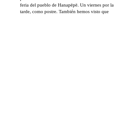
feria del pueblo de Hanapēpē. Un viernes por la
tarde, como postre. También hemos visto que
tienen buen café, en Kona, en la ladera del volcán.
¿Y el poke?
Estamos en un café en Kilauea, cuando una local
nos dijo: “si quieres poke bueno, bonito y barato,
vete al supermercado del siguiente pueblo. Tienen
una barra solo de poke preparado. Una delicia.” A
partir de entonces, además de las BBQ hawaianas
para el Loco Moco, están los supermercados de los
pueblos pequeños. Todos con barra de poke.
Todos frescos (o previamente congelado, puedes
elegir). Todos, como buenos hawaianos, saben
hacer un poke.
Los mejores el californiano o el hawaianos, donde
lo que cambia es la salsa. Había otros cuatro o
cinco más. Pero estos eran unos buenos pokes.~
#1año1mundo1vuelta
#HawaiiTrip