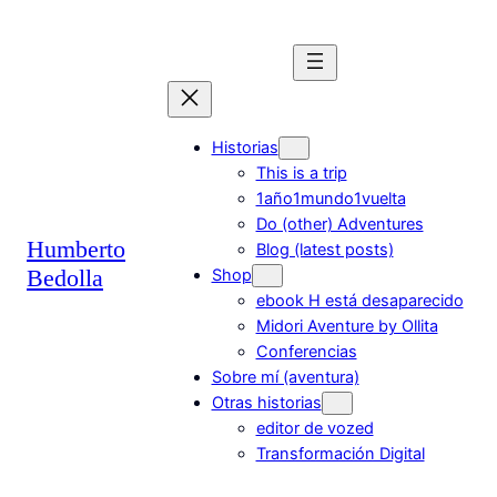
Saltar
al
contenido
Historias
This is a trip
1año1mundo1vuelta
Do (other) Adventures
Humberto
Blog (latest posts)
Bedolla
Shop
ebook H está desaparecido
Midori Aventure by Ollita
Conferencias
Sobre mí (aventura)
Otras historias
editor de vozed
Transformación Digital