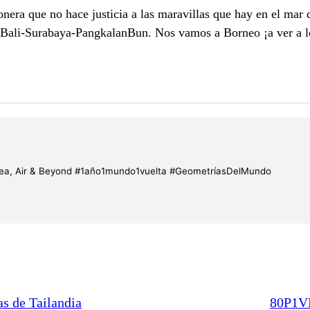
nera que no hace justicia a las maravillas que hay en el ma
o-Bali-Surabaya-PangkalanBun. Nos vamos a Borneo ¡a ver a l
d, Sea, Air & Beyond #1año1mundo1vuelta #GeometríasDelMundo
s de Tailandia
80P1VM