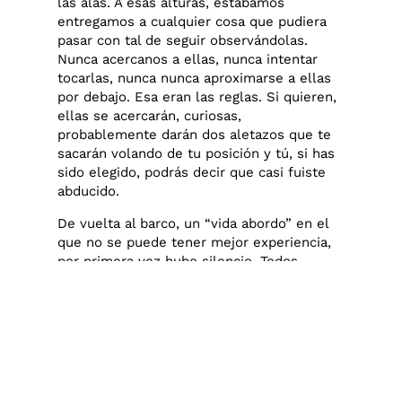
las alas. A esas alturas, estabamos
entregamos a cualquier cosa que pudiera
pasar con tal de seguir observándolas.
Nunca acercanos a ellas, nunca intentar
tocarlas, nunca nunca aproximarse a ellas
por debajo. Esa eran las reglas. Si quieren,
ellas se acercarán, curiosas,
probablemente darán dos aletazos que te
sacarán volando de tu posición y tú, si has
sido elegido, podrás decir que casi fuiste
abducido.
De vuelta al barco, un “vida abordo” en el
que no se puede tener mejor experiencia,
por primera vez hubo silencio. Todos,
sonreímos, todos las vimos, de momento,
nadie fue casi aducido.~