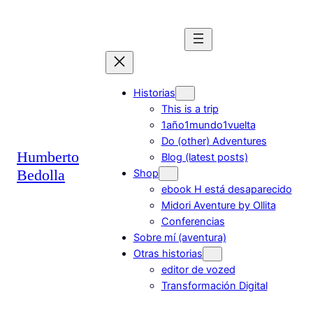
Saltar
al
contenido
Historias
This is a trip
1año1mundo1vuelta
Do (other) Adventures
Humberto
Blog (latest posts)
Bedolla
Shop
ebook H está desaparecido
Midori Aventure by Ollita
Conferencias
Sobre mí (aventura)
Otras historias
editor de vozed
Transformación Digital