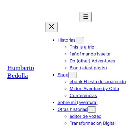
Saltar
al
contenido
Historias
This is a trip
1año1mundo1vuelta
Do (other) Adventures
Humberto
Blog (latest posts)
Bedolla
Shop
ebook H está desaparecido
Midori Aventure by Ollita
Conferencias
Sobre mí (aventura)
Otras historias
editor de vozed
Transformación Digital