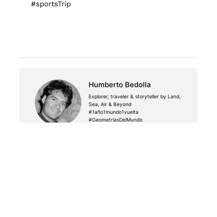
#sportsTrip
Humberto Bedolla
Explorer, traveler & storyteller by Land,
Sea, Air & Beyond
#1año1mundo1vuelta
#GeometríasDelMundo
PREVIOUS
En medio Camino de Santiago
NEXT
#CoreClassic. Gimnasia olímpica en Chicago