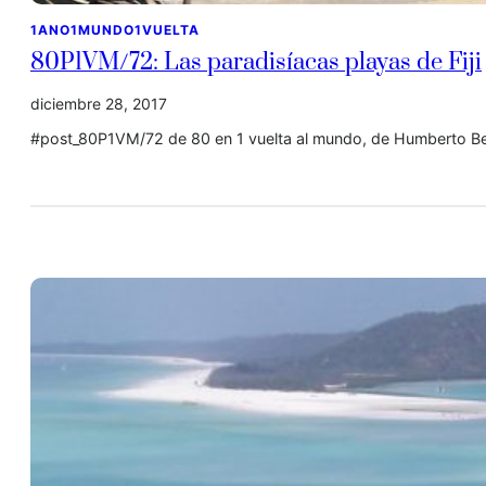
1ANO1MUNDO1VUELTA
80P1VM/72: Las paradisíacas playas de Fiji
diciembre 28, 2017
#post_80P1VM/72 de 80 en 1 vuelta al mundo, de Humberto Be