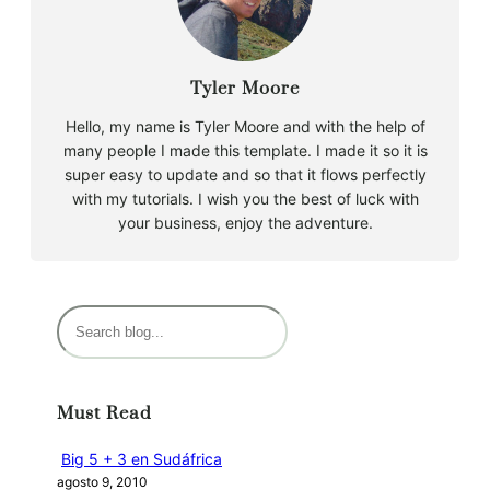
Tyler Moore
Hello, my name is Tyler Moore and with the help of
many people I made this template. I made it so it is
super easy to update and so that it flows perfectly
with my tutorials. I wish you the best of luck with
your business, enjoy the adventure.
B
u
s
c
Must Read
a
r
Big 5 + 3 en Sudáfrica
agosto 9, 2010