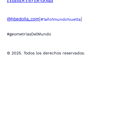
Humberto Bedolla
@hbedolla_com
|
|
#1año1mundo1vuelta
#geometríasDelMundo
© 2025. Todos los derechos reservados.