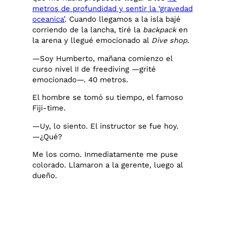
metros de profundidad y sentir la ‘gravedad
oceanica’
. Cuando llegamos a la isla bajé
corriendo de la lancha, tiré la
backpack
en
la arena y llegué emocionado al
Dive shop
.
—Soy Humberto, mañana comienzo el
curso nivel II de freediving —grité
emocionado—. 40 metros.
El hombre se tomó su tiempo, el famoso
Fiji-time.
—Uy, lo siento. El instructor se fue hoy.
—¿Qué?
Me los como. Inmediatamente me puse
colorado. Llamaron a la gerente, luego al
dueño.
—Revisen los emails, gritaba. Me dijeron
que reservará hotel y que viniera un día
antes. Sólo he venido por el curso. Los
mato. ¡Me los cargo a todos! Los ahogaré.