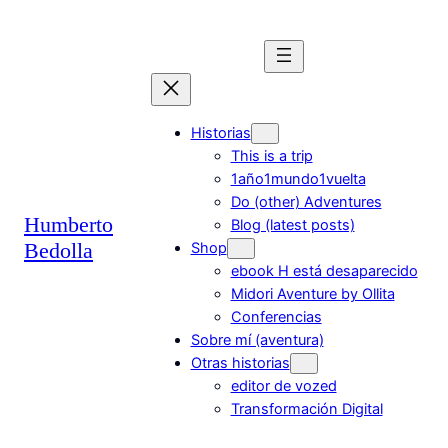
Saltar
al
contenido
Historias
This is a trip
1año1mundo1vuelta
Do (other) Adventures
Humberto
Blog (latest posts)
Bedolla
Shop
ebook H está desaparecido
Midori Aventure by Ollita
Conferencias
Sobre mí (aventura)
Otras historias
editor de vozed
Transformación Digital