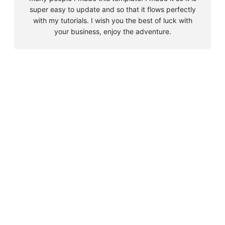
super easy to update and so that it flows perfectly
with my tutorials. I wish you the best of luck with
your business, enjoy the adventure.
B
u
s
Must Read
c
a
Big 5 + 3 en Sudáfrica
r
agosto 9, 2010
Cape Town la llegada sin contratiempos
agosto 16, 2010
El encuentro con el tiburón blanco
agosto 19, 2010
En clave olímpica: Londres 2012 | blog vozed
julio 22, 2012
En clave olímpica: London calling | blog vozed
agosto 7, 2012