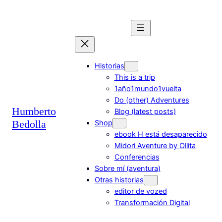
Saltar
al
contenido
Historias
This is a trip
1año1mundo1vuelta
Do (other) Adventures
Humberto
Blog (latest posts)
Bedolla
Shop
ebook H está desaparecido
Midori Aventure by Ollita
Conferencias
Sobre mí (aventura)
Otras historias
editor de vozed
Transformación Digital