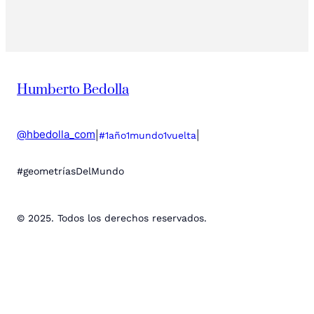
Humberto Bedolla
@hbedolla_com
|
|
#1año1mundo1vuelta
#geometríasDelMundo
© 2025. Todos los derechos reservados.