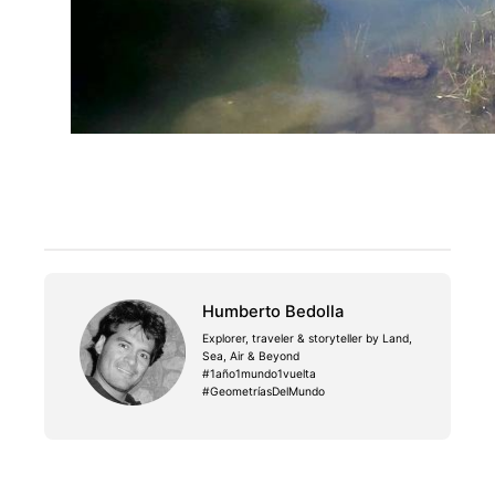
Humberto Bedolla
Explorer, traveler & storyteller by Land,
Sea, Air & Beyond
#1año1mundo1vuelta
#GeometríasDelMundo