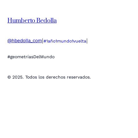
Humberto Bedolla
@hbedolla_com
|
|
#1año1mundo1vuelta
#geometríasDelMundo
© 2025. Todos los derechos reservados.