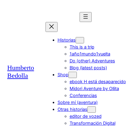
Saltar
al
contenido
Historias
This is a trip
1año1mundo1vuelta
Do (other) Adventures
Humberto
Blog (latest posts)
Bedolla
Shop
ebook H está desaparecido
Midori Aventure by Ollita
Conferencias
Sobre mí (aventura)
Otras historias
editor de vozed
Transformación Digital