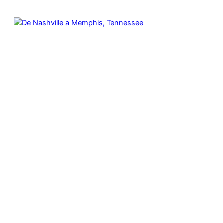
LINK IN BIO
, 
THIS IS A TRIP
De Nashville a Memphis, Tennessee
noviembre 23, 2025
Volamos a Nashville para conducir por la 40 West hasta