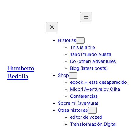
Saltar
al
contenido
Historias
This is a trip
1año1mundo1vuelta
Do (other) Adventures
Humberto
Blog (latest posts)
Bedolla
Shop
ebook H está desaparecido
Midori Aventure by Ollita
Conferencias
Sobre mí (aventura)
Otras historias
editor de vozed
Transformación Digital