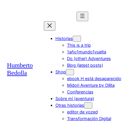
Saltar
al
contenido
Historias
This is a trip
1año1mundo1vuelta
Do (other) Adventures
Humberto
Blog (latest posts)
Bedolla
Shop
ebook H está desaparecido
Midori Aventure by Ollita
Conferencias
Sobre mí (aventura)
Otras historias
editor de vozed
Transformación Digital