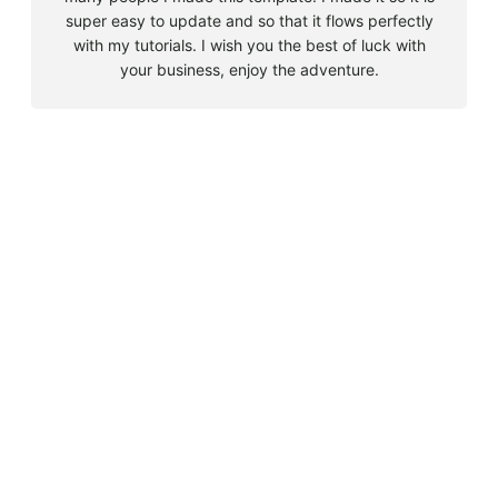
super easy to update and so that it flows perfectly
with my tutorials. I wish you the best of luck with
your business, enjoy the adventure.
B
u
s
Must Read
c
a
Big 5 + 3 en Sudáfrica
r
agosto 9, 2010
Cape Town la llegada sin contratiempos
agosto 16, 2010
El encuentro con el tiburón blanco
agosto 19, 2010
En clave olímpica: Londres 2012 | blog vozed
julio 22, 2012
En clave olímpica: London calling | blog vozed
agosto 7, 2012