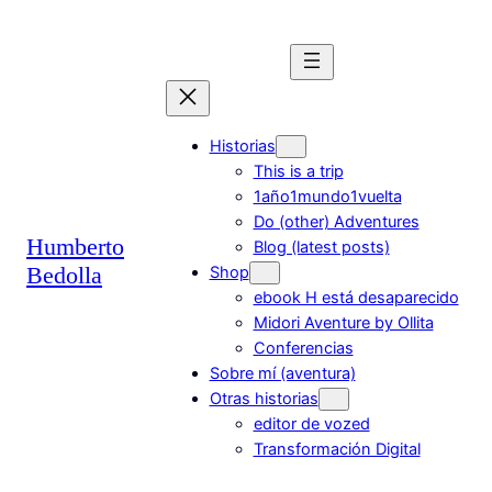
Saltar
al
contenido
Historias
This is a trip
1año1mundo1vuelta
Do (other) Adventures
Humberto
Blog (latest posts)
Bedolla
Shop
ebook H está desaparecido
Midori Aventure by Ollita
Conferencias
Sobre mí (aventura)
Otras historias
editor de vozed
Transformación Digital