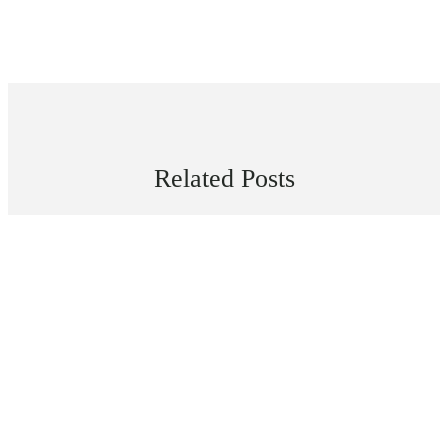
Related Posts
TEXTO
Mexico Beautiful, Cielo Rojo (English Version)
junio 24, 2026
TEXTO