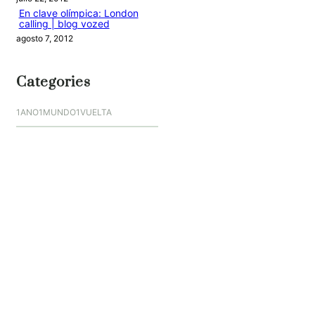
En clave olímpica: London
calling | blog vozed
agosto 7, 2012
Categories
1ANO1MUNDO1VUELTA
DO ADVENTURE
LINK IN BIO
MIDORI AVENTURE BY OLLITA
PIN POST
QUOTES