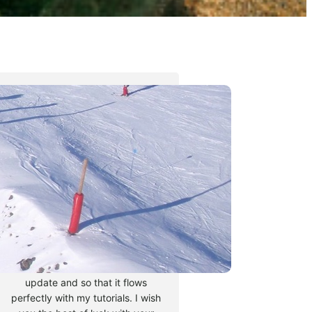
Tyler Moore
Hello, my name is Tyler Moore
and with the help of many
people I made this template. I
made it so it is super easy to
update and so that it flows
perfectly with my tutorials. I wish