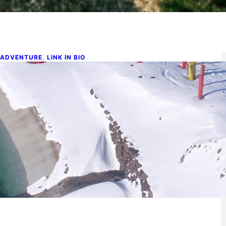
 ADVENTURE
, 
LINK IN BIO
Qué bonita es la nieve!
rero 3, 2025
é bonita es la nieve!, sobre todo esquiando.