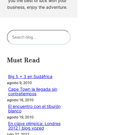
you the best of luck with your
business, enjoy the adventure.
B
u
s
c
Must Read
a
r
Big 5 + 3 en Sudáfrica
agosto 9, 2010
Cape Town la llegada sin
contratiempos
agosto 16, 2010
El encuentro con el tiburón
blanco
agosto 19, 2010
En clave olímpica: Londres
2012 | blog vozed
julio 22, 2012