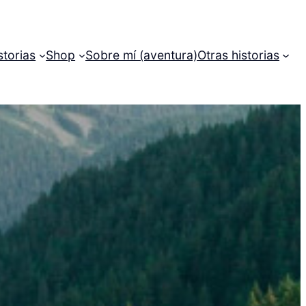
storias
Shop
Sobre mí (aventura)
Otras historias