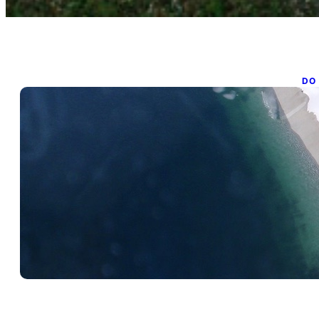
DO
!
feb
!Qu