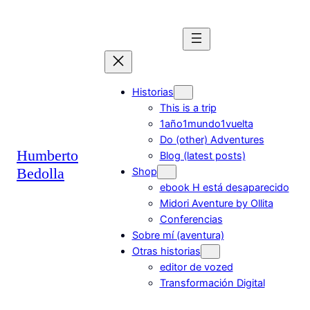
Saltar
al
contenido
Historias
This is a trip
1año1mundo1vuelta
Do (other) Adventures
Humberto
Blog (latest posts)
Bedolla
Shop
ebook H está desaparecido
Midori Aventure by Ollita
Conferencias
Sobre mí (aventura)
Otras historias
editor de vozed
Transformación Digital