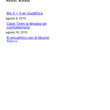
Must Read
c
a
Big 5 + 3 en Sudáfrica
agosto 9, 2010
r
Cape Town la llegada sin
contratiempos
agosto 16, 2010
El encuentro con el tiburón
blanco
agosto 19, 2010
En clave olímpica: Londres
2012 | blog vozed
julio 22, 2012
En clave olímpica: London
calling | blog vozed
agosto 7, 2012
Categories
1ANO1MUNDO1VUELTA
DO ADVENTURE
LINK IN BIO
MIDORI AVENTURE BY OLLITA