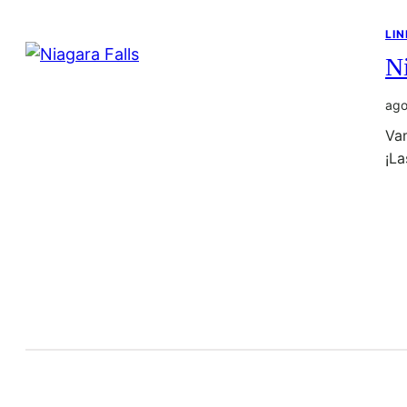
LIN
Ni
ago
Vam
¡La