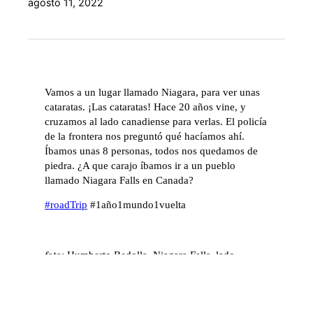
agosto 11, 2022
Vamos a un lugar llamado Niagara, para ver unas
cataratas. ¡Las cataratas! Hace 20 años vine, y
cruzamos al lado canadiense para verlas. El policía
de la frontera nos preguntó qué hacíamos ahí.
Íbamos unas 8 personas, todos nos quedamos de
piedra.
¿A que carajo íbamos ir a un pueblo
llamado Niagara Falls en Canada?
#roadTrip
#1año1mundo1vuelta
foto
: Humberto Bedolla. Niagara Falls, lado
canadience (2022)