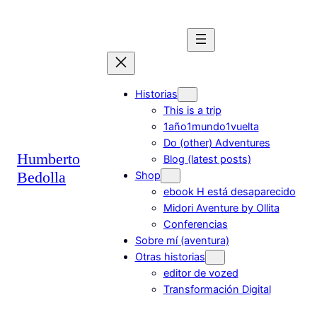
Saltar
al
contenido
Historias
This is a trip
1año1mundo1vuelta
Do (other) Adventures
Humberto
Blog (latest posts)
Bedolla
Shop
ebook H está desaparecido
Midori Aventure by Ollita
Conferencias
Sobre mí (aventura)
Otras historias
editor de vozed
Transformación Digital