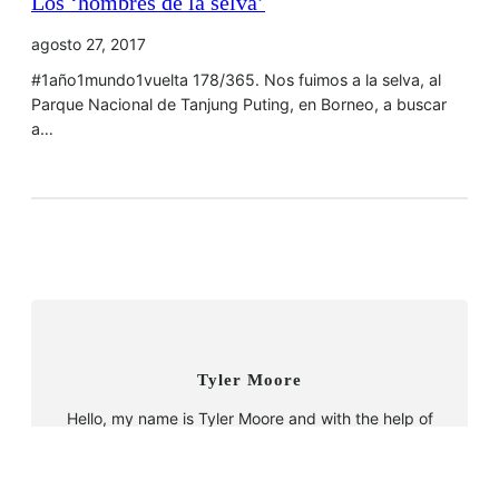
Los ‘hombres de la selva’
agosto 27, 2017
#1año1mundo1vuelta 178/365. Nos fuimos a la selva, al
Parque Nacional de Tanjung Puting, en Borneo, a buscar
a…
Tyler Moore
Hello, my name is Tyler Moore and with the help of
many people I made this template. I made it so it is
super easy to update and so that it flows perfectly
with my tutorials. I wish you the best of luck with