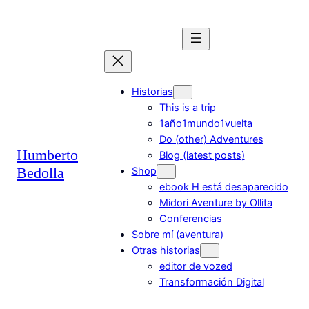
Saltar
al
contenido
Historias
This is a trip
1año1mundo1vuelta
Do (other) Adventures
Humberto
Blog (latest posts)
Bedolla
Shop
ebook H está desaparecido
Midori Aventure by Ollita
Conferencias
Sobre mí (aventura)
Otras historias
editor de vozed
Transformación Digital