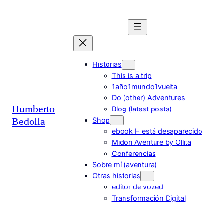
Saltar
al
contenido
Historias
This is a trip
1año1mundo1vuelta
Do (other) Adventures
Humberto
Blog (latest posts)
Bedolla
Shop
ebook H está desaparecido
Midori Aventure by Ollita
Conferencias
Sobre mí (aventura)
Otras historias
editor de vozed
Transformación Digital