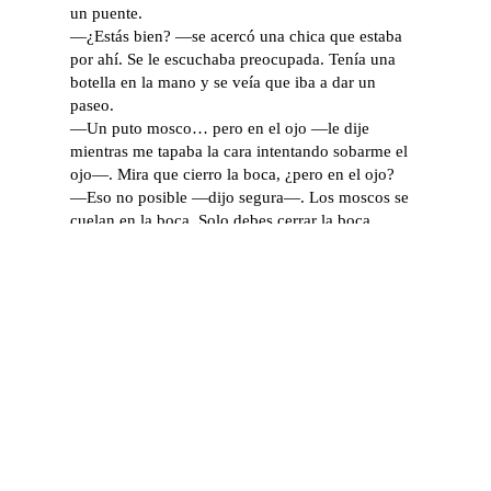
un puente.
—¿Estás bien? —se acercó una chica que estaba
por ahí. Se le escuchaba preocupada. Tenía una
botella en la mano y se veía que iba a dar un
paseo.
—Un puto mosco… pero en el ojo —le dije
mientras me tapaba la cara intentando sobarme el
ojo—. Mira que cierro la boca, ¿pero en el ojo?
—Eso no posible —dijo segura—. Los moscos se
cuelan en la boca. Solo debes cerrar la boca.
Yo seguía intentando sobarme el ojo. Me dolía.
Con el otro, veía su botellita de agua.
—¿Puedes mirarme el ojo? — dije quitando la
mano e intentando abrirlo.
—Será la boca.
—El ojo, mujer. El ojo. Que me ha dado de lleno
el mosco en el ojo.
—Pero los moscos se cuelan en la boca.
—¡Mírame el ojo! Olvídate del mosco.
—Lo tienes rojo.
—¿Me dejas tu agua para limpiarme?