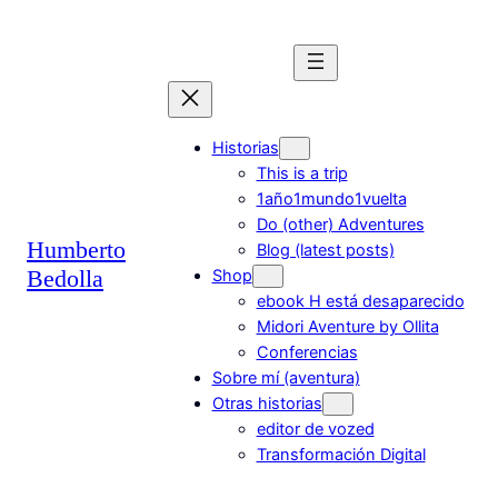
Saltar
al
contenido
Historias
This is a trip
1año1mundo1vuelta
Do (other) Adventures
Humberto
Blog (latest posts)
Bedolla
Shop
ebook H está desaparecido
Midori Aventure by Ollita
Conferencias
Sobre mí (aventura)
Otras historias
editor de vozed
Transformación Digital