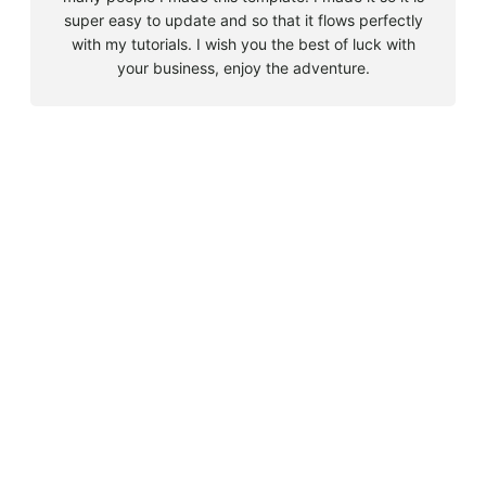
super easy to update and so that it flows perfectly
with my tutorials. I wish you the best of luck with
your business, enjoy the adventure.
B
u
s
Must Read
c
a
Big 5 + 3 en Sudáfrica
r
agosto 9, 2010
Cape Town la llegada sin contratiempos
agosto 16, 2010
El encuentro con el tiburón blanco
agosto 19, 2010
En clave olímpica: Londres 2012 | blog vozed
julio 22, 2012
En clave olímpica: London calling | blog vozed
agosto 7, 2012