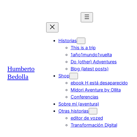
Saltar
al
contenido
Historias
This is a trip
1año1mundo1vuelta
Do (other) Adventures
Humberto
Blog (latest posts)
Bedolla
Shop
ebook H está desaparecido
Midori Aventure by Ollita
Conferencias
Sobre mí (aventura)
Otras historias
editor de vozed
Transformación Digital