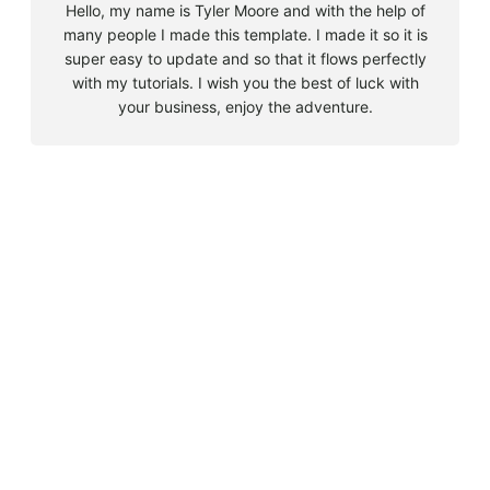
Hello, my name is Tyler Moore and with the help of
many people I made this template. I made it so it is
super easy to update and so that it flows perfectly
with my tutorials. I wish you the best of luck with
your business, enjoy the adventure.
B
u
s
Must Read
c
a
Big 5 + 3 en Sudáfrica
r
agosto 9, 2010
Cape Town la llegada sin contratiempos
agosto 16, 2010
El encuentro con el tiburón blanco
agosto 19, 2010
En clave olímpica: Londres 2012 | blog vozed
julio 22, 2012