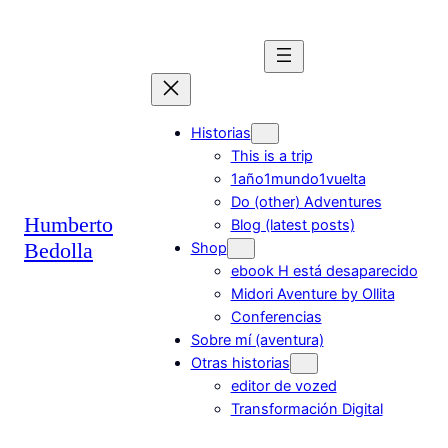
Saltar
al
contenido
Historias
This is a trip
1año1mundo1vuelta
Do (other) Adventures
Humberto
Blog (latest posts)
Bedolla
Shop
ebook H está desaparecido
Midori Aventure by Ollita
Conferencias
Sobre mí (aventura)
Otras historias
editor de vozed
Transformación Digital