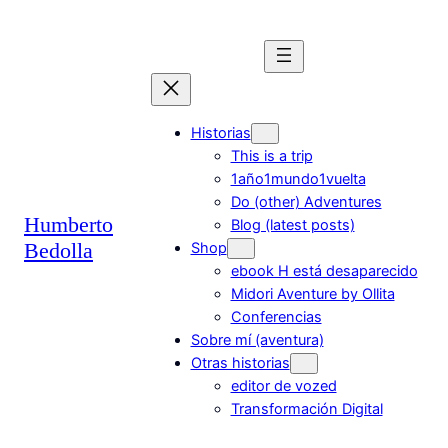
Saltar
al
contenido
Historias
This is a trip
1año1mundo1vuelta
Do (other) Adventures
Humberto
Blog (latest posts)
Bedolla
Shop
ebook H está desaparecido
Midori Aventure by Ollita
Conferencias
Sobre mí (aventura)
Otras historias
editor de vozed
Transformación Digital