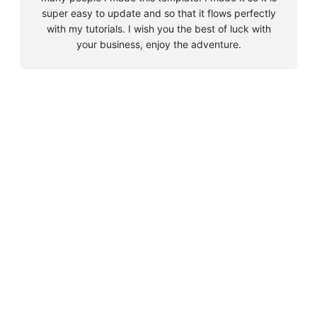
super easy to update and so that it flows perfectly
with my tutorials. I wish you the best of luck with
your business, enjoy the adventure.
B
u
s
Must Read
c
a
Big 5 + 3 en Sudáfrica
r
agosto 9, 2010
Cape Town la llegada sin contratiempos
agosto 16, 2010
El encuentro con el tiburón blanco
agosto 19, 2010
En clave olímpica: Londres 2012 | blog vozed
julio 22, 2012
En clave olímpica: London calling | blog vozed
agosto 7, 2012