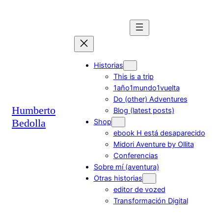
Saltar
al
contenido
Historias
This is a trip
1año1mundo1vuelta
Do (other) Adventures
Humberto
Blog (latest posts)
Bedolla
Shop
ebook H está desaparecido
Midori Aventure by Ollita
Conferencias
Sobre mí (aventura)
Otras historias
editor de vozed
Transformación Digital