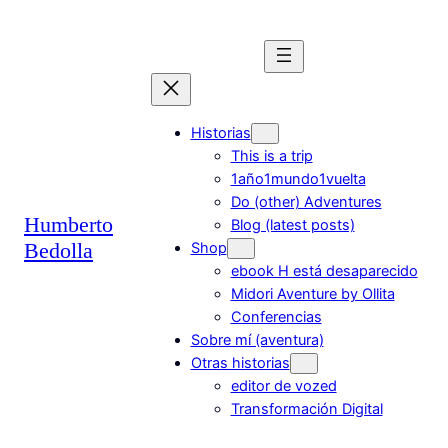
Saltar
al
contenido
Historias
This is a trip
1año1mundo1vuelta
Do (other) Adventures
Humberto
Blog (latest posts)
Bedolla
Shop
ebook H está desaparecido
Midori Aventure by Ollita
Conferencias
Sobre mí (aventura)
Otras historias
editor de vozed
Transformación Digital