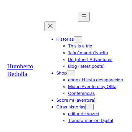
Saltar
al
contenido
Historias
This is a trip
1año1mundo1vuelta
Do (other) Adventures
Humberto
Blog (latest posts)
Bedolla
Shop
ebook H está desaparecido
Midori Aventure by Ollita
Conferencias
Sobre mí (aventura)
Otras historias
editor de vozed
Transformación Digital