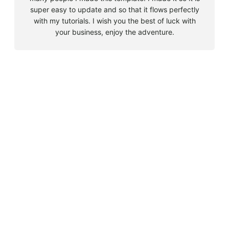
super easy to update and so that it flows perfectly
with my tutorials. I wish you the best of luck with
your business, enjoy the adventure.
B
u
s
Must Read
c
a
Big 5 + 3 en Sudáfrica
r
agosto 9, 2010
Cape Town la llegada sin contratiempos
agosto 16, 2010
El encuentro con el tiburón blanco
agosto 19, 2010
En clave olímpica: Londres 2012 | blog vozed
julio 22, 2012
En clave olímpica: London calling | blog vozed
agosto 7, 2012