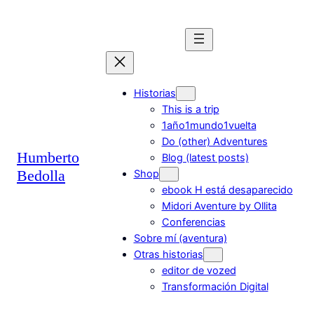
Saltar
al
contenido
Historias
This is a trip
1año1mundo1vuelta
Do (other) Adventures
Humberto
Blog (latest posts)
Bedolla
Shop
ebook H está desaparecido
Midori Aventure by Ollita
Conferencias
Sobre mí (aventura)
Otras historias
editor de vozed
Transformación Digital