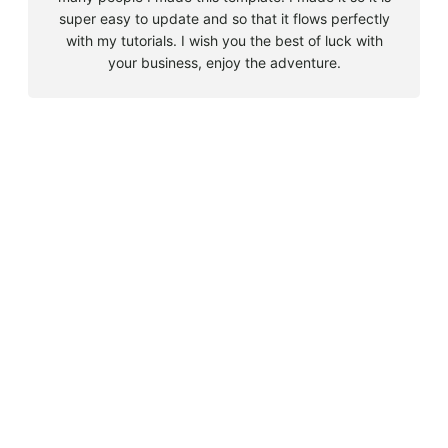
super easy to update and so that it flows perfectly
with my tutorials. I wish you the best of luck with
your business, enjoy the adventure.
B
u
s
Must Read
c
a
Big 5 + 3 en Sudáfrica
r
agosto 9, 2010
Cape Town la llegada sin contratiempos
agosto 16, 2010
El encuentro con el tiburón blanco
agosto 19, 2010
En clave olímpica: Londres 2012 | blog vozed
julio 22, 2012
En clave olímpica: London calling | blog vozed
agosto 7, 2012