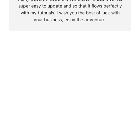
super easy to update and so that it flows perfectly
with my tutorials. I wish you the best of luck with
your business, enjoy the adventure.
B
u
s
Must Read
c
a
Big 5 + 3 en Sudáfrica
r
agosto 9, 2010
Cape Town la llegada sin contratiempos
agosto 16, 2010
El encuentro con el tiburón blanco
agosto 19, 2010
En clave olímpica: Londres 2012 | blog vozed
julio 22, 2012
En clave olímpica: London calling | blog vozed
agosto 7, 2012