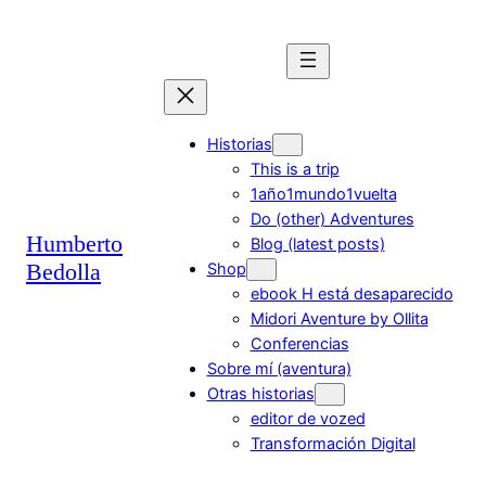
Saltar
al
contenido
Historias
This is a trip
1año1mundo1vuelta
Do (other) Adventures
Humberto
Blog (latest posts)
Bedolla
Shop
ebook H está desaparecido
Midori Aventure by Ollita
Conferencias
Sobre mí (aventura)
Otras historias
editor de vozed
Transformación Digital