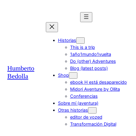
Saltar
al
contenido
Historias
This is a trip
1año1mundo1vuelta
Do (other) Adventures
Humberto
Blog (latest posts)
Bedolla
Shop
ebook H está desaparecido
Midori Aventure by Ollita
Conferencias
Sobre mí (aventura)
Otras historias
editor de vozed
Transformación Digital