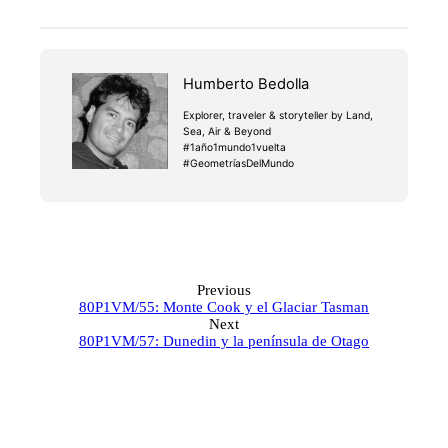
Humberto Bedolla
Explorer, traveler & storyteller by Land,
Sea, Air & Beyond
#1año1mundo1vuelta
#GeometríasDelMundo
Previous
80P1VM/55: Monte Cook y el Glaciar Tasman
Next
80P1VM/57: Dunedin y la península de Otago