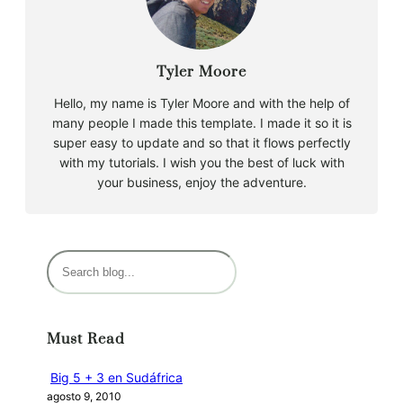
Tyler Moore
Hello, my name is Tyler Moore and with the help of
many people I made this template. I made it so it is
super easy to update and so that it flows perfectly
with my tutorials. I wish you the best of luck with
your business, enjoy the adventure.
B
u
s
c
Must Read
a
r
Big 5 + 3 en Sudáfrica
agosto 9, 2010