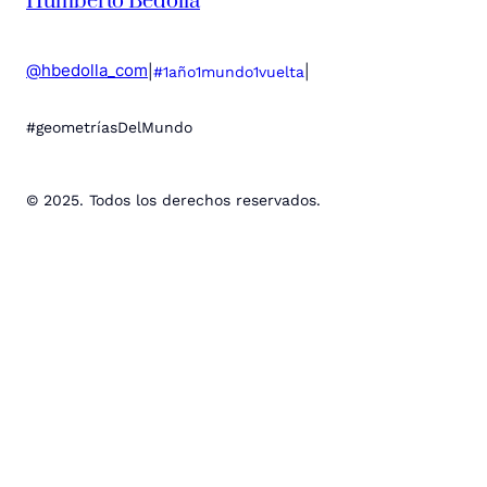
Humberto Bedolla
@hbedolla_com
|
|
#1año1mundo1vuelta
#geometríasDelMundo
© 2025. Todos los derechos reservados.