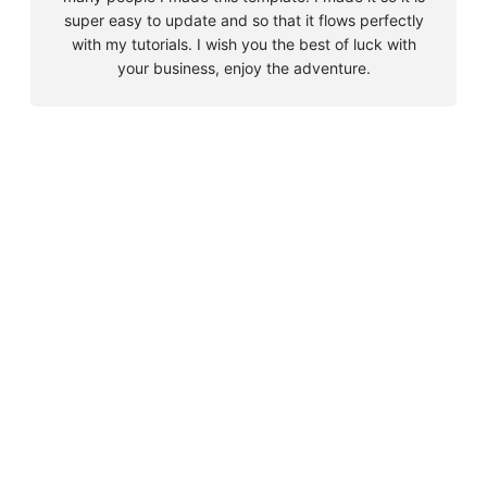
super easy to update and so that it flows perfectly
with my tutorials. I wish you the best of luck with
your business, enjoy the adventure.
B
u
s
Must Read
c
a
Big 5 + 3 en Sudáfrica
r
agosto 9, 2010
Cape Town la llegada sin contratiempos
agosto 16, 2010
El encuentro con el tiburón blanco
agosto 19, 2010
En clave olímpica: Londres 2012 | blog vozed
julio 22, 2012
En clave olímpica: London calling | blog vozed
agosto 7, 2012