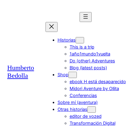
Saltar
al
contenido
Historias
This is a trip
1año1mundo1vuelta
Do (other) Adventures
Humberto
Blog (latest posts)
Bedolla
Shop
ebook H está desaparecido
Midori Aventure by Ollita
Conferencias
Sobre mí (aventura)
Otras historias
editor de vozed
Transformación Digital