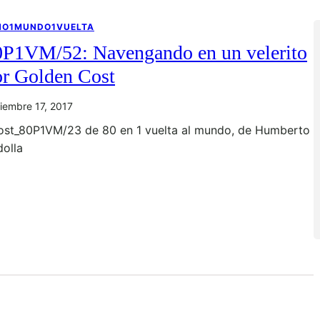
NO1MUNDO1VUELTA
0P1VM/52: Navengando en un velerito
or Golden Cost
iembre 17, 2017
ost_80P1VM/23 de 80 en 1 vuelta al mundo, de Humberto
dolla