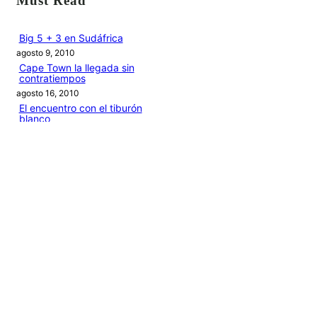
Must Read
c
a
Big 5 + 3 en Sudáfrica
agosto 9, 2010
r
Cape Town la llegada sin
contratiempos
agosto 16, 2010
El encuentro con el tiburón
blanco
agosto 19, 2010
En clave olímpica: Londres
2012 | blog vozed
julio 22, 2012
En clave olímpica: London
calling | blog vozed
agosto 7, 2012
Categories
1ANO1MUNDO1VUELTA
DO ADVENTURE
LINK IN BIO
MIDORI AVENTURE BY OLLITA