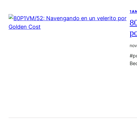
1A
8
p
nov
#p
Be