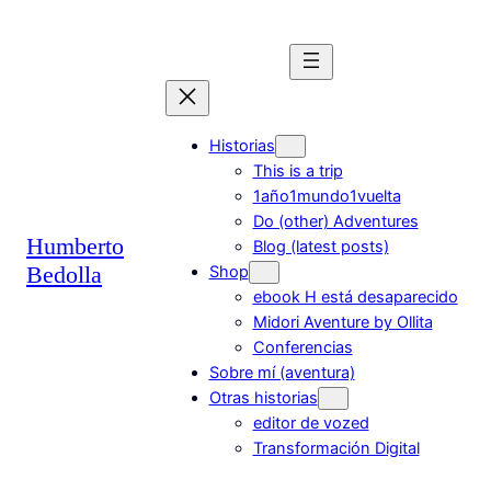
Saltar
al
contenido
Historias
This is a trip
1año1mundo1vuelta
Do (other) Adventures
Humberto
Blog (latest posts)
Bedolla
Shop
ebook H está desaparecido
Midori Aventure by Ollita
Conferencias
Sobre mí (aventura)
Otras historias
editor de vozed
Transformación Digital