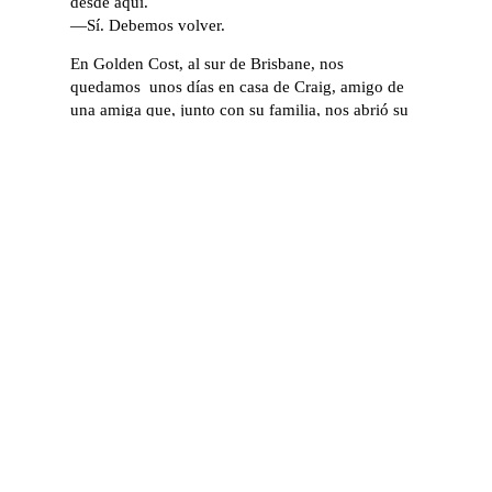
desde aquí.
—Sí. Debemos volver.
En Golden Cost, al sur de Brisbane, nos
quedamos unos días en casa de Craig, amigo de
una amiga que, junto con su familia, nos abrió su
casa de par en par; y nos brindó una de las
experiencia que más deseábamos. Había que llegar
más o menos temprano, habíamos quedado para
cenar y compartir cervezas mientras veíamos el
partido de Australia contra Siria, en busca de un
boleto para el Mundial de futbol de Rusia.
El partido, aburrido, a pesar de los tiempos extras.
—Vaya, Australia va al Mundial —dije—. Pero si
juegan así…
—Sí, sí. Perdemos los tres partidos iniciales.
¿Quieren salir mañana a navegar?
—¿A navegar? —pregunté pensando que no había
entendido bien.
—Sí —dijo Craig—. Tengo un pequeño barquito.