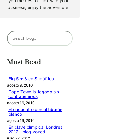
you the best of luck with your
business, enjoy the adventure.
B
u
s
c
Must Read
a
r
Big 5 + 3 en Sudáfrica
agosto 9, 2010
Cape Town la llegada sin
contratiempos
agosto 16, 2010
El encuentro con el tiburón
blanco
agosto 19, 2010
En clave olímpica: Londres
2012 | blog vozed
julio 22, 2012