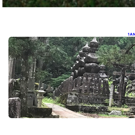
1A
8
m
may
#p
Be