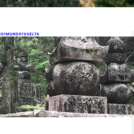
NO1MUNDO1VUELTA
0P1VM/16: Dormir en un
onasterio Budista en Koyasan
o 30, 2017
ost_80P1VM/16 de 80 en 1 vuelta al mundo, de Humberto
dolla