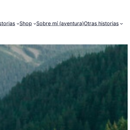
storias
Shop
Sobre mí (aventura)
Otras historias