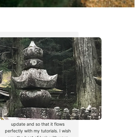
Tyler Moore
Hello, my name is Tyler Moore
and with the help of many
people I made this template. I
made it so it is super easy to
update and so that it flows
perfectly with my tutorials. I wish