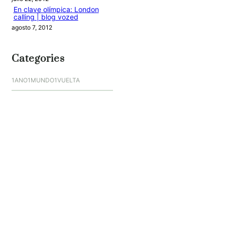
En clave olímpica: London
calling | blog vozed
agosto 7, 2012
Categories
1ANO1MUNDO1VUELTA
DO ADVENTURE
LINK IN BIO
MIDORI AVENTURE BY OLLITA
PIN POST
QUOTES