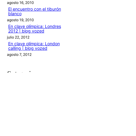
agosto 16, 2010
El encuentro con el tiburón
blanco
agosto 19, 2010
En clave olímpica: Londres
2012 | blog vozed
julio 22, 2012
En clave olímpica: London
calling | blog vozed
agosto 7, 2012
Categories
1ANO1MUNDO1VUELTA
DO ADVENTURE
LINK IN BIO
MIDORI AVENTURE BY OLLITA
PIN POST
QUOTES
TEXTO
THIS IS A TRIP