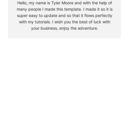
Hello, my name is Tyler Moore and with the help of
many people I made this template. I made it so it is
super easy to update and so that it flows perfectly
with my tutorials. I wish you the best of luck with
your business, enjoy the adventure.
B
u
s
Must Read
c
a
Big 5 + 3 en Sudáfrica
r
agosto 9, 2010
Cape Town la llegada sin contratiempos
agosto 16, 2010
El encuentro con el tiburón blanco
agosto 19, 2010
En clave olímpica: Londres 2012 | blog vozed
julio 22, 2012