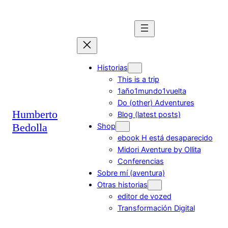
Saltar
al
contenido
Historias
This is a trip
1año1mundo1vuelta
Do (other) Adventures
Humberto
Blog (latest posts)
Bedolla
Shop
ebook H está desaparecido
Midori Aventure by Ollita
Conferencias
Sobre mí (aventura)
Otras historias
editor de vozed
Transformación Digital