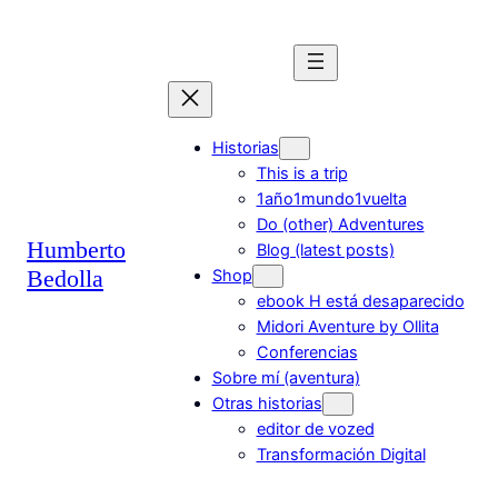
Saltar
al
contenido
Historias
This is a trip
1año1mundo1vuelta
Do (other) Adventures
Humberto
Blog (latest posts)
Bedolla
Shop
ebook H está desaparecido
Midori Aventure by Ollita
Conferencias
Sobre mí (aventura)
Otras historias
editor de vozed
Transformación Digital