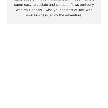
super easy to update and so that it flows perfectly
with my tutorials. I wish you the best of luck with
your business, enjoy the adventure.
B
u
s
Must Read
c
a
Big 5 + 3 en Sudáfrica
r
agosto 9, 2010
Cape Town la llegada sin contratiempos
agosto 16, 2010
El encuentro con el tiburón blanco
agosto 19, 2010
En clave olímpica: Londres 2012 | blog vozed
julio 22, 2012
En clave olímpica: London calling | blog vozed
agosto 7, 2012